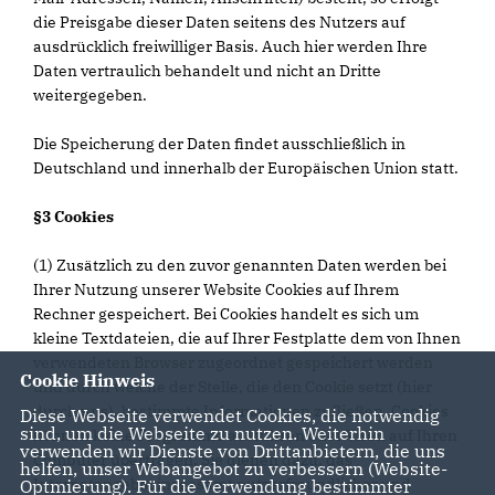
die Preisgabe dieser Daten seitens des Nutzers auf
ausdrücklich freiwilliger Basis. Auch hier werden Ihre
Daten vertraulich behandelt und nicht an Dritte
weitergegeben.
Die Speicherung der Daten findet ausschließlich in
Deutschland und innerhalb der Europäischen Union statt.
§3 Cookies
(1) Zusätzlich zu den zuvor genannten Daten werden bei
Ihrer Nutzung unserer Website Cookies auf Ihrem
Rechner gespeichert. Bei Cookies handelt es sich um
kleine Textdateien, die auf Ihrer Festplatte dem von Ihnen
verwendeten Browser zugeordnet gespeichert werden
Cookie Hinweis
und durch welche der Stelle, die den Cookie setzt (hier
durch uns), bestimmte Informationen zufließen. Cookies
Diese Webseite verwendet Cookies, die notwendig
sind, um die Webseite zu nutzen. Weiterhin
können keine Programme ausführen oder Viren auf Ihren
verwenden wir Dienste von Drittanbietern, die uns
Computer übertragen. Sie dienen dazu, das
helfen, unser Webangebot zu verbessern (Website-
Internetangebot insgesamt nutzerfreundlicher und
Optmierung). Für die Verwendung bestimmter