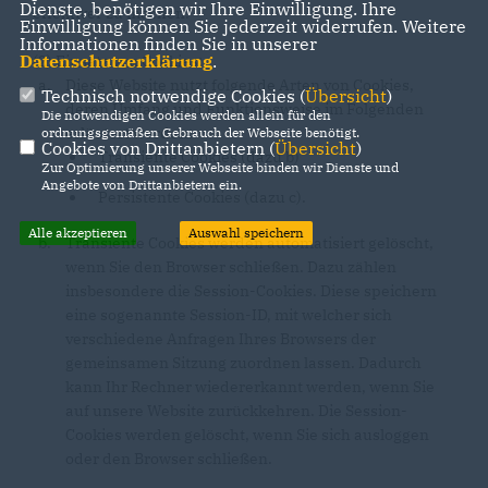
Dienste, benötigen wir Ihre Einwilligung. Ihre
effektiver zu machen.
Einwilligung können Sie jederzeit widerrufen. Weitere
Informationen finden Sie in unserer
Datenschutzerklärung
.
(2) Einsatz von Cookies:
Diese Website nutzt folgende Arten von Cookies,
Technisch notwendige Cookies (
Übersicht
)
deren Umfang und Funktionsweise im Folgenden
Die notwendigen Cookies werden allein für den
erläutert werden:
ordnungsgemäßen Gebrauch der Webseite benötigt.
Cookies von Drittanbietern (
Übersicht
)
Transiente Cookies (dazu b)
Zur Optimierung unserer Webseite binden wir Dienste und
Angebote von Drittanbietern ein.
Persistente Cookies (dazu c).
Alle akzeptieren
Auswahl speichern
Transiente Cookies werden automatisiert gelöscht,
wenn Sie den Browser schließen. Dazu zählen
insbesondere die Session-Cookies. Diese speichern
eine sogenannte Session-ID, mit welcher sich
verschiedene Anfragen Ihres Browsers der
gemeinsamen Sitzung zuordnen lassen. Dadurch
kann Ihr Rechner wiedererkannt werden, wenn Sie
auf unsere Website zurückkehren. Die Session-
Cookies werden gelöscht, wenn Sie sich ausloggen
oder den Browser schließen.