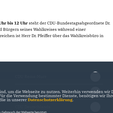
Uhr bis 12 Uhr
steht der CDU-Bundestagsabgeordnete Dr.
d Bürgern seines Wahlkreises während einer
eichen ist Herr Dr. Pfeiffer über das Wahlkreisbüro in
CDU Rems-Murr
nd, um die Webseite zu nutzen. Weiterhin verwenden wir Di
CDU Baden-Württemberg
r die Verwendung bestimmter Dienste, benötigen wir Ihre 
 Sie in unserer
Datenschutzerklärung
.
CDU Deutschlands
Gebrauch der Webseite benötigt.