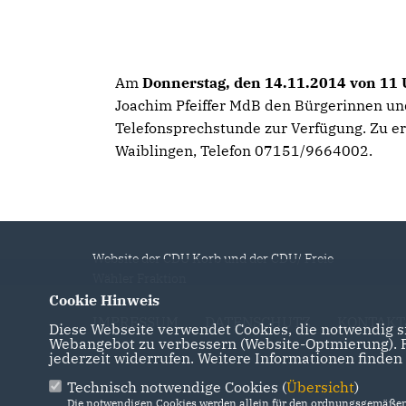
Am
Donnerstag, den 14.11.2014 von 11 
Joachim Pfeiffer MdB den Bürgerinnen un
Telefonsprechstunde zur Verfügung. Zu err
Waiblingen, Telefon 07151/9664002.
Website der CDU Korb und der CDU/ Freie
Wähler Fraktion
Cookie Hinweis
IMPRESSUM
DATENSCHUTZ
KONTAKT
Diese Webseite verwendet Cookies, die notwendig si
Webangebot zu verbessern (Website-Optmierung). Fü
jederzeit widerrufen. Weitere Informationen finden
Technisch notwendige Cookies (
Übersicht
)
Die notwendigen Cookies werden allein für den ordnungsgemäßen 