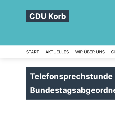
CDU Korb
START
AKTUELLES
WIR ÜBER UNS
C
Telefonsprechstunde
Bundestagsabgeordnet