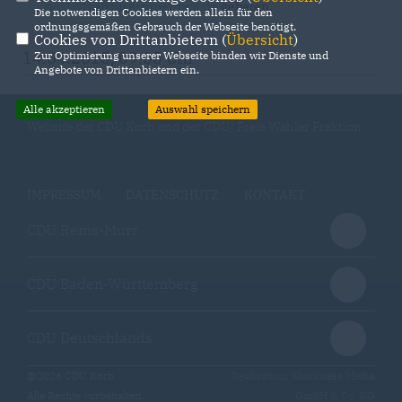
post@matthias-proefrock.de
gebeten.
Die notwendigen Cookies werden allein für den
ordnungsgemäßen Gebrauch der Webseite benötigt.
Cookies von Drittanbietern (
Übersicht
)
14.04.2015, 09:05 Uhr
Zur Optimierung unserer Webseite binden wir Dienste und
Angebote von Drittanbietern ein.
Alle akzeptieren
Auswahl speichern
Website der CDU Korb und der CDU/ Freie Wähler Fraktion
IMPRESSUM
DATENSCHUTZ
KONTAKT
CDU Rems-Murr
CDU Baden-Württemberg
CDU Deutschlands
@2026 CDU Korb
Realisation: Sharkness Media
Alle Rechte vorbehalten.
GmbH & Co. KG