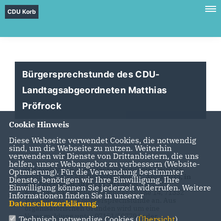
CDU Korb
Bürgersprechstunde des CDU-
Landtagsabgeordneten Matthias
Pröfrock
Cookie Hinweis
Diese Webseite verwendet Cookies, die notwendig
sind, um die Webseite zu nutzen. Weiterhin
verwenden wir Dienste von Drittanbietern, die uns
helfen, unser Webangebot zu verbessern (Website-
Der Korber CDU-Landtagsabgeordnete Matthias
Optmierung). Für die Verwendung bestimmter
Pröfrock bietet am
Dienstag, den 21. April 2015, in
Dienste, benötigen wir Ihre Einwilligung. Ihre
der Zeit von 10.30 bis 11.30 Uhr
in der CDU-
Einwilligung können Sie jederzeit widerrufen. Weitere
Kreisgeschäftsstelle (Mayenner Straße 14, 71332
Informationen finden Sie in unserer
Waiblingen) eine Bürgersprechstunde an. Aus
Datenschutzerklärung
.
organisatorischen Gründen wird um eine
Voranmeldung unter 07151/507794 oder
Technisch notwendige Cookies (
Übersicht
)