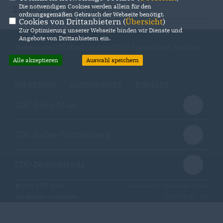
Die notwendigen Cookies werden allein für den
21.05.2015, 09:29 Uhr
ordnungsgemäßen Gebrauch der Webseite benötigt.
Cookies von Drittanbietern (
Übersicht
)
Zur Optimierung unserer Webseite binden wir Dienste und
Angebote von Drittanbietern ein.
Website der CDU Korb und der CDU/ Freie Wähler Fraktion
Alle akzeptieren
Auswahl speichern
IMPRESSUM
DATENSCHUTZ
KONTAKT
CDU Rems-Murr
CDU Baden-Württemberg
CDU Deutschlands
@2026 CDU Korb
Realisation: Sharkness Media
Alle Rechte vorbehalten.
GmbH & Co. KG