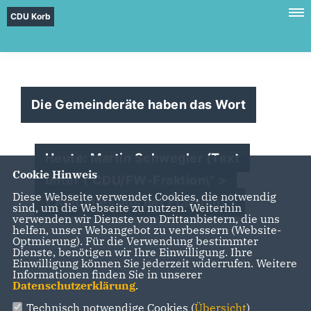
CDU Korb
Die Gemeinderäte haben das Wort
Heute: Martin Schwegler (Text
Cookie Hinweis
unter \"CDU/FW-Fraktion\" >
Diese Webseite verwendet Cookies, die notwendig
\"Aktuelles aus der Fraktion\")
sind, um die Webseite zu nutzen. Weiterhin
verwenden wir Dienste von Drittanbietern, die uns
helfen, unser Webangebot zu verbessern (Website-
Optmierung). Für die Verwendung bestimmter
Dienste, benötigen wir Ihre Einwilligung. Ihre
Einwilligung können Sie jederzeit widerrufen. Weitere
Informationen finden Sie in unserer
Datenschutzerklärung
.
Technisch notwendige Cookies (
Übersicht
)