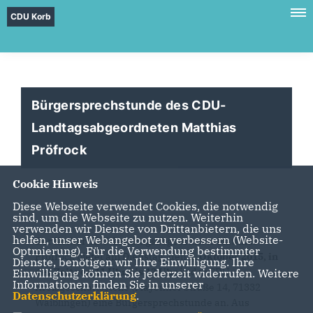
CDU Korb
Bürgersprechstunde des CDU-
Landtagsabgeordneten Matthias
Pröfrock
Cookie Hinweis
Diese Webseite verwendet Cookies, die notwendig
sind, um die Webseite zu nutzen. Weiterhin
verwenden wir Dienste von Drittanbietern, die uns
helfen, unser Webangebot zu verbessern (Website-
Der Korber CDU-Landtagsabgeordnete Matthias
Optmierung). Für die Verwendung bestimmter
Pröfrock bietet am Dienstag, den
6. Oktober 2015, in
Dienste, benötigen wir Ihre Einwilligung. Ihre
der Zeit von 11 Uhr bis 12 Uhr
in der CDU-
Einwilligung können Sie jederzeit widerrufen. Weitere
Informationen finden Sie in unserer
Kreisgeschäftsstelle (Mayenner Straße 14, 71332
Datenschutzerklärung
.
Waiblingen) eine Bürgersprechstunde an. Aus