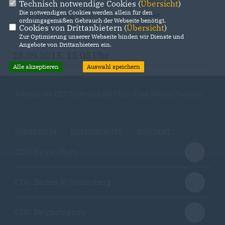
Technisch notwendige Cookies (
Übersicht
)
organisatorischen Gründen wird um eine
Die notwendigen Cookies werden allein für den
Voranmeldung unter 07151/507794 oder
ordnungsgemäßen Gebrauch der Webseite benötigt.
post@matthias-proefrock.de
gebeten.
Cookies von Drittanbietern (
Übersicht
)
Zur Optimierung unserer Webseite binden wir Dienste und
Angebote von Drittanbietern ein.
28.09.2015, 15:05 Uhr
Alle akzeptieren
Auswahl speichern
Website der CDU Korb und der CDU/ Freie Wähler Fraktion
IMPRESSUM
DATENSCHUTZ
KONTAKT
CDU Rems-Murr
CDU Baden-Württemberg
CDU Deutschlands