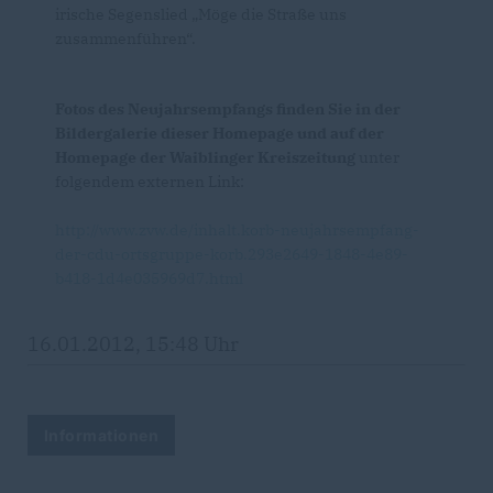
irische Segenslied „Möge die Straße uns
zusammenführen“.
Fotos des Neujahrsempfangs finden Sie in der
Bildergalerie dieser Homepage und auf der
Homepage der Waiblinger Kreiszeitung
unter
folgendem externen Link:
http://www.zvw.de/inhalt.korb-neujahrsempfang-
der-cdu-ortsgruppe-korb.293e2649-1848-4e89-
b418-1d4e035969d7.html
16.01.2012, 15:48 Uhr
Informationen