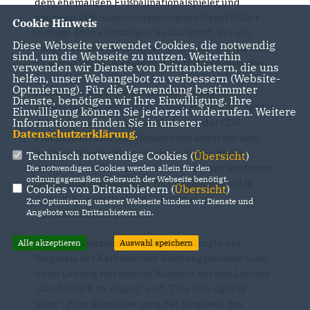
dem ehemaligen Fußballnationalspieler und
heutigen VfB-Aufsichtsratsmitglied Hansi Müller
Cookie Hinweis
verfolgt. Dem ehemaligen Fußballprofi, der seit
Diese Webseite verwendet Cookies, die notwendig
einigen Jahren überzeugter Korber ist, war die Liebe
sind, um die Webseite zu nutzen. Weiterhin
zu seiner neuen Wahlheimat deutlich anzumerken.
verwenden wir Dienste von Drittanbietern, die uns
helfen, unser Webangebot zu verbessern (Website-
Optmierung). Für die Verwendung bestimmter
Politischer wurde es dann beim Vortrag des
Dienste, benötigen wir Ihre Einwilligung. Ihre
Landtagspräsidenten Guido Wolf MdL (CDU), der für
Einwilligung können Sie jederzeit widerrufen. Weitere
Informationen finden Sie in unserer
diesen Neujahrsempfang direkt von der CDU-
Datenschutzerklärung
.
Fraktionsklausur aus Heidenheim angereist kam.
Auch der Korber Bürgermeister Jochen Müller
Technisch notwendige Cookies (
Übersicht
)
zählte zu den Gästen und hielt ein kurzes Grußwort.
Die notwendigen Cookies werden allein für den
ordnungsgemäßen Gebrauch der Webseite benötigt.
Die Ehrung langjähriger CDU-Mitglieder fand in
Cookies von Drittanbietern (
Übersicht
)
diesem Jahr erstmals im Rahmen eines
Zur Optimierung unserer Webseite binden wir Dienste und
Angebote von Drittanbietern ein.
Neujahrsempfangs statt.
Für die musikalische Umrahmung sorgte der
Alle akzeptieren
Auswahl speichern
Singkreis der Katholischen Kirchengemeinde Korb
unter Leitung von Andrea Kubasch mit den Liedern
Gar fröhlich zu singen“ und „This little light of
mine“. Zum Abschluss sang der Singkreis das