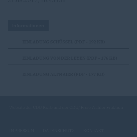
31.08.2017, 16:45 Uhr
Informationen
EINLADUNG SCHÜSSEL (PDF - 192 KB)
EINLADUNG VON DER LEYEN (PDF - 176 KB)
EINLADUNG ALTMAIER (PDF - 177 KB)
Website der CDU Korb und der CDU/ Freie Wähler Fraktion
IMPRESSUM
DATENSCHUTZ
KONTAKT