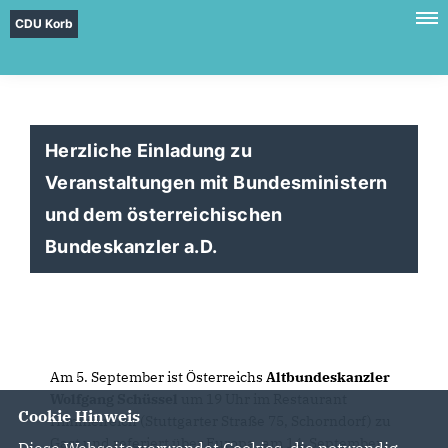
CDU Korb
Herzliche Einladung zu
Veranstaltungen mit Bundesministern
und dem österreichischen
Bundeskanzler a.D.
Am 5. September ist Österreichs
Altbundeskanzler
Wolfgang Schüssel
um 19 Uhr im Restaurant
Cookie Hinweis
Himmelreich (Stuttgarter Straße 75, Schorndorf) zu
Gast und referiert über Europa, am 14. September