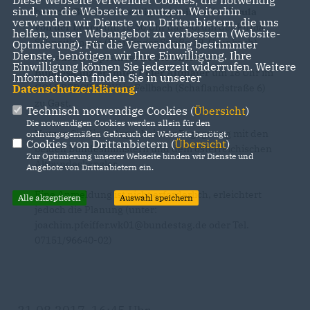
Diese Webseite verwendet Cookies, die notwendig
sind, um die Webseite zu nutzen. Weiterhin
besucht
Bundesverteidigungsministein Ursula
verwenden wir Dienste von Drittanbietern, die uns
von der Leyen
um 15.30 Uhr das Forum der Firma
helfen, unser Webangebot zu verbessern (Website-
Schnaithmann (Waiblinger Straße 19, Grunbach)
Optmierung). Für die Verwendung bestimmter
Dienste, benötigen wir Ihre Einwilligung. Ihre
und am 20. September ist der
Chef des
Einwilligung können Sie jederzeit widerrufen. Weitere
Bundeskanzleramtes Peter Altmaier
um 18 Uhr im
Informationen finden Sie in unserer
GOLDBERG[WERK] in Fellbach (Schaflandstraße 6)
Datenschutzerklärung
.
zu Gast.
Technisch notwendige Cookies (
Übersicht
)
Die notwendigen Cookies werden allein für den
Nutzen Sie die Gelegenheit zur Begegnung mit den
ordnungsgemäßen Gebrauch der Webseite benötigt.
Cookies von Drittanbietern (
Übersicht
)
beiden Bundesministern und dem österreichischen
Zur Optimierung unserer Webseite binden wir Dienste und
Altbundeskanzler.
Angebote von Drittanbietern ein.
Eine Anmeldung ist nicht erforderlich, erleichtert
Alle akzeptieren
Auswahl speichern
jedoch die Planung (unter:
joachim.pfeiffer.wk01@bundestag.de oder Tel.
07151/96640-02)