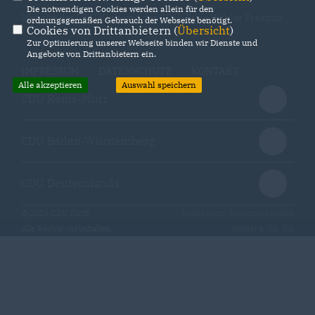
Die notwendigen Cookies werden allein für den
Website der CDU Korb und der CDU/ Freie Wähler Fraktion
ordnungsgemäßen Gebrauch der Webseite benötigt.
Cookies von Drittanbietern (
Übersicht
)
Zur Optimierung unserer Webseite binden wir Dienste und
Angebote von Drittanbietern ein.
IMPRESSUM
DATENSCHUTZ
KONTAKT
Alle akzeptieren
Auswahl speichern
CDU Rems-Murr
CDU Baden-Württemberg
CDU Deutschlands
@2026 CDU Korb
Realisation: Sharkness Media
Alle Rechte vorbehalten.
GmbH & Co. KG