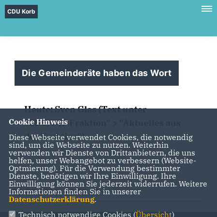
CDU Korb
Die Gemeinderäte haben das Wort
Heute: Sven Glas (Text unter
Cookie Hinweis
"CDU/FW-Fraktion" > "Aktuelles aus
der Fraktion")
Diese Webseite verwendet Cookies, die notwendig
sind, um die Webseite zu nutzen. Weiterhin
verwenden wir Dienste von Drittanbietern, die uns
helfen, unser Webangebot zu verbessern (Website-
Optmierung). Für die Verwendung bestimmter
Dienste, benötigen wir Ihre Einwilligung. Ihre
Einwilligung können Sie jederzeit widerrufen. Weitere
Informationen finden Sie in unserer
21.09.2018, 15:02 Uhr
Datenschutzerklärung
.
Technisch notwendige Cookies (
Übersicht
)