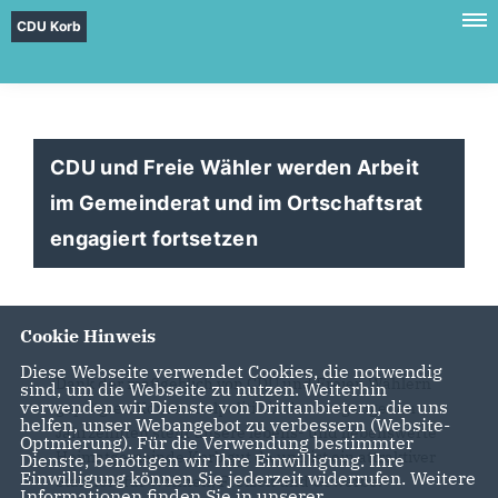
CDU Korb
CDU und Freie Wähler werden Arbeit
im Gemeinderat und im Ortschaftsrat
engagiert fortsetzen
Cookie Hinweis
Diese Webseite verwendet Cookies, die notwendig
Dank der maßgeblich von CDU und Freien Wählern
sind, um die Webseite zu nutzen. Weiterhin
verwenden wir Dienste von Drittanbietern, die uns
geprägten Kommunalpolitik in den vergangenen
helfen, unser Webangebot zu verbessern (Website-
Jahrzehnten steht unsere lebens- und liebenswerte
Optmierung). Für die Verwendung bestimmter
Heimatgemeinde Korb gut da und ist ein attraktiver
Dienste, benötigen wir Ihre Einwilligung. Ihre
Einwilligung können Sie jederzeit widerrufen. Weitere
Standort für Wohnen, Freizeit und Gewerbe.
Informationen finden Sie in unserer