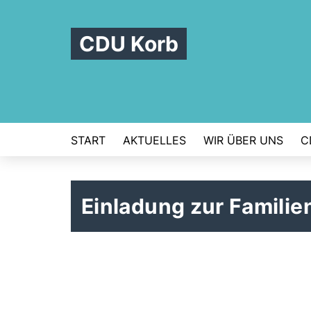
CDU Korb
START
AKTUELLES
WIR ÜBER UNS
C
Einladung zur Famili