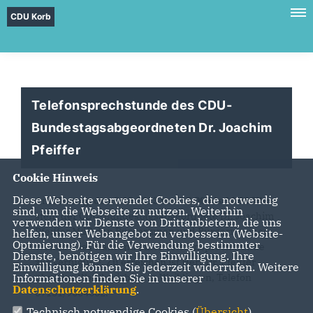
CDU Korb
Telefonsprechstunde des CDU-
Bundestagsabgeordneten Dr. Joachim
Pfeiffer
Cookie Hinweis
Diese Webseite verwendet Cookies, die notwendig
Am
Montag, den 9.12.2013 von 13.00 bis 14.00 Uhr
sind, um die Webseite zu nutzen. Weiterhin
steht der CDU-Bundestagsabgeordnete Dr. Joachim
verwenden wir Dienste von Drittanbietern, die uns
Pfeiffer MdB den Bürgerinnen und Bürgern seines
helfen, unser Webangebot zu verbessern (Website-
Optmierung). Für die Verwendung bestimmter
Wahlkreises während einer Telefonsprechstunde
Dienste, benötigen wir Ihre Einwilligung. Ihre
zur Verfügung. Zu erreichen ist Herr Dr. Pfeiffer
Einwilligung können Sie jederzeit widerrufen. Weitere
Informationen finden Sie in unserer
über das Wahlkreisbüro in Waiblingen, Telefon
Datenschutzerklärung
.
07151/9664002.
Technisch notwendige Cookies (
Übersicht
)