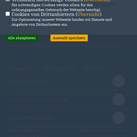
Herr Dr. Pfeiffer freut sich über zahlreiche Anrufe.
Die notwendigen Cookies werden allein für den
ordnungsgemäßen Gebrauch der Webseite benötigt.
Cookies von Drittanbietern (
Übersicht
)
Zur Optimierung unserer Webseite binden wir Dienste und
22.11.2013, 11:55 Uhr
Angebote von Drittanbietern ein.
Alle akzeptieren
Auswahl speichern
Website der CDU Korb und der CDU/ Freie Wähler Fraktion
IMPRESSUM
DATENSCHUTZ
KONTAKT
CDU Rems-Murr
CDU Baden-Württemberg
CDU Deutschlands
@2026 CDU Korb
Realisation: Sharkness Media