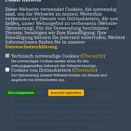
Diese Webseite verwendet Cookies, die notwendig
sind, um die Webseite zu nutzen. Weiterhin
verwenden wir Dienste von Drittanbietern, die uns
helfen, unser Webangebot zu verbessern (Website-
Optmierung). Für die Verwendung bestimmter
Dienste, benötigen wir Ihre Einwilligung. Ihre
Einwilligung können Sie jederzeit widerrufen. Weitere
Prof Dr. Wolfgang Kohl (links), Vorsitzender des
Informationen finden Sie in unserer
CDU-Gemeindeverbandes Kernen, und Matthias
Datenschutzerklärung
.
Pröfrock (rechts), Landtagsabgeordneter und
Technisch notwendige Cookies (
Übersicht
)
Vorsitzender des CDU-Gemeindeverbandes Korb,
Die notwendigen Cookies werden allein für den
mit den Kandidatinnen und Kandidaten der CDU im
ordnungsgemäßen Gebrauch der Webseite benötigt.
Wahlkreis Kernen/Korb.
Cookies von Drittanbietern (
Übersicht
)
Zur Optimierung unserer Webseite binden wir Dienste und
Angebote von Drittanbietern ein.
Kernen/Korb. Die CDU-Gemeindeverbände Kernen
Alle akzeptieren
Auswahl speichern
und Korb haben bei einer gemeinsamen
Nominierungsversammlung in Kernen-Stetten die
Kandidaten der CDU-Liste für die Kreistagswahl im
Wahlkreis Kernen/Korb gewählt. Matthias Pröfrock,
Landtagsabgeordneter und Vorsitzender des
Gemeindeverbandes Korb, zeigte sich